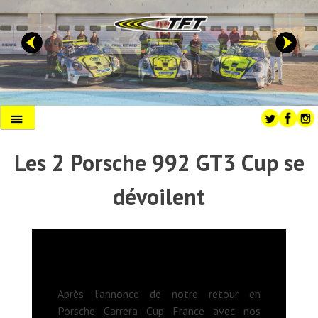
Skip
to
content
Primary
Menu
Les 2 Porsche 992 GT3 Cup se
dévoilent
Après l’annonce de notre retour en
Porsche Carrera Cup France avec nos