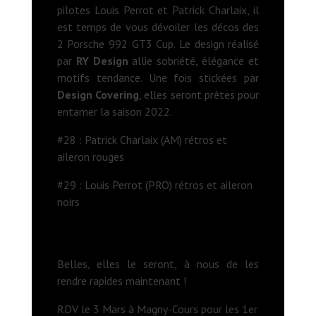
pilotes Louis Perrot et Patrick Charlaix, il
est temps de vous dévoiler les décos des
2 Porsche 992 GT3 Cup. Le design réalisé
par
RY Design
allie sobriété, élégance et
motifs tendance. Une fois stickées par
Design Covering
, elles seront prêtes pour
entamer la saison 2022.
#28 : Patrick Charlaix (AM) rétros et
aileron rouges
#29 : Louis Perrot (PRO) rétros et aileron
noirs
Belles, elles le seront, à nous de les
rendre rapides maintenant !
RDV le 3 Mars à Magny-Cours pour les 1er