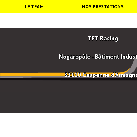
LE TEAM
NOS PRESTATIONS
TFT Racing
Nogaropôle - Bâtiment Indust
32110 Caupenne d'Armagn