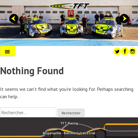
Skip
to
content
Primary
Menu
Nothing Found
It seems we can’t find what you’re looking for. Perhaps searching
can help.
Rechercher :
TFT Racing
Nogaropôle - Bâtiment Industriel